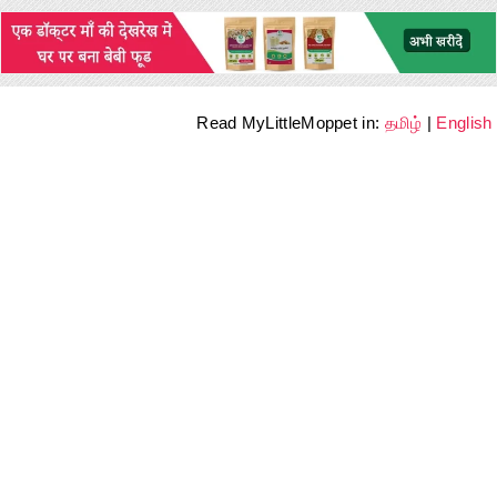
Read MyLittleMoppet in:
தமிழ்
|
English