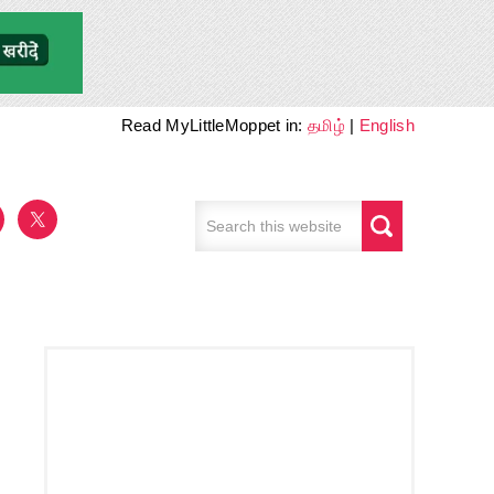
Read MyLittleMoppet in:
தமிழ்
|
English