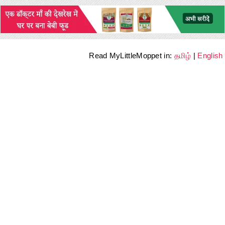
Read MyLittleMoppet in:
தமிழ்
|
English