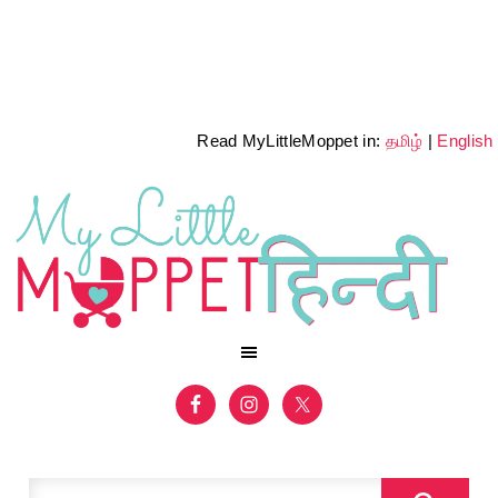
Read MyLittleMoppet in:
தமிழ்
|
English