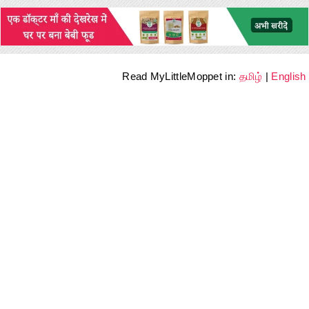
Read MyLittleMoppet in:
தமிழ்
|
English