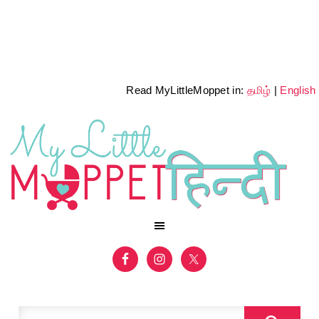
Read MyLittleMoppet in:
தமிழ்
|
English