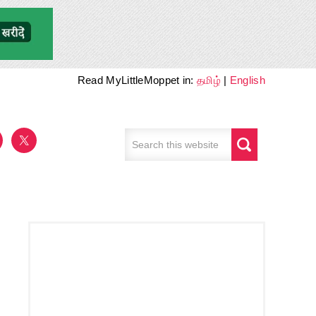
Read MyLittleMoppet in:
தமிழ்
|
English