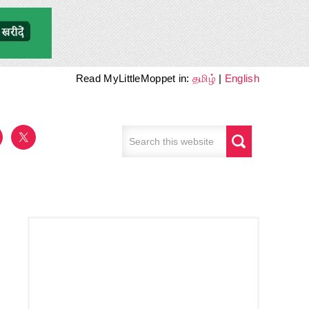
Read MyLittleMoppet in:
தமிழ்
|
English