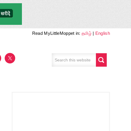
Read MyLittleMoppet in:
தமிழ்
|
English