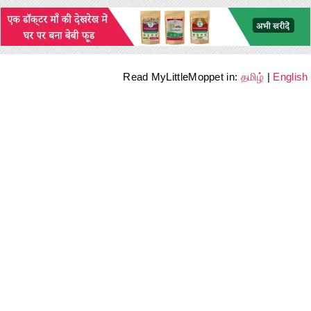
Read MyLittleMoppet in:
தமிழ்
|
English