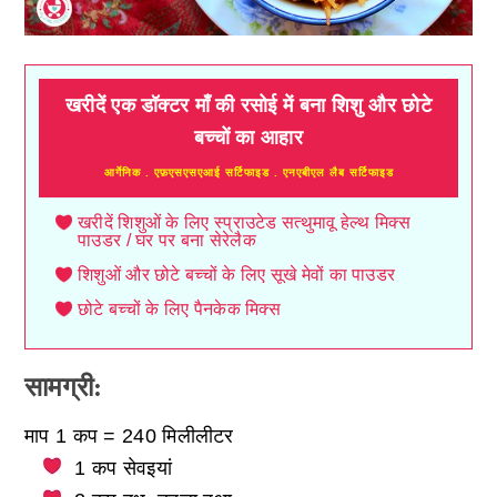
खरीदें एक डॉक्टर माँ की रसोई में बना शिशु और छोटे
बच्चों का आहार
आर्गेनिक . एफ़एसएसएआई सर्टिफाइड . एनएबीएल लैब सर्टिफाइड
खरीदें शिशुओं के लिए स्प्राउटेड सत्थुमावू हेल्थ मिक्स
पाउडर / घर पर बना सेरेलैक
शिशुओं और छोटे बच्चों के लिए सूखे मेवों का पाउडर
छोटे बच्चों के लिए पैनकेक मिक्स
सामग्री:
माप 1 कप = 240 मिलीलीटर
1 कप सेवइयां