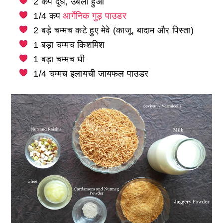
2 कप दूध, उबला हुआ
1/4 कप
आर्गेनिक गुड़ पाउडर
2 बड़े चम्मच कटे हुए मेवे (काजू, बादाम और पिस्ता)
1 बड़ा चम्मच किशमिश
1 बड़ा चम्मच घी
1/4 चम्मच इलायची जायफल पाउडर