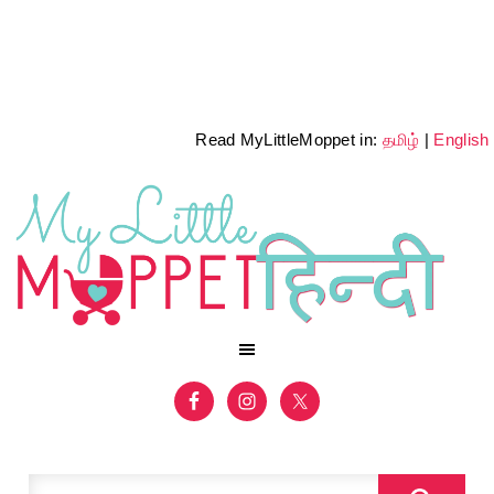
Read MyLittleMoppet in:
தமிழ்
|
English