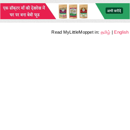
Read MyLittleMoppet in:
தமிழ்
|
English