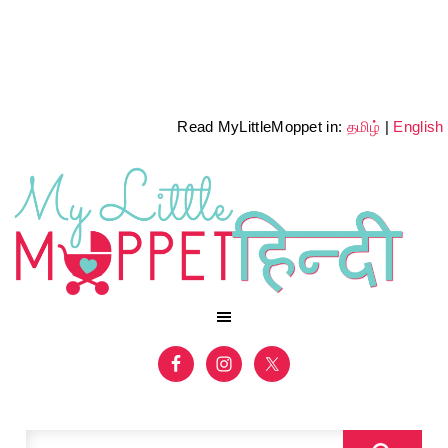
Read MyLittleMoppet in:
தமிழ்
|
English