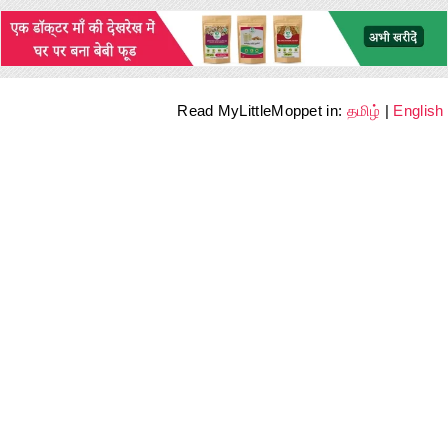
Read MyLittleMoppet in:
தமிழ்
|
English