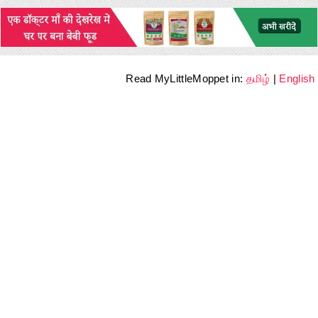
Read MyLittleMoppet in:
தமிழ்
|
English