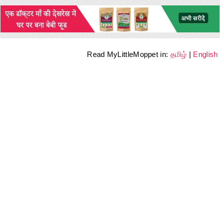
Read MyLittleMoppet in:
தமிழ்
|
English