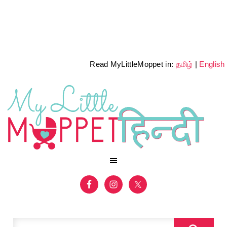
Read MyLittleMoppet in:
தமிழ்
|
English