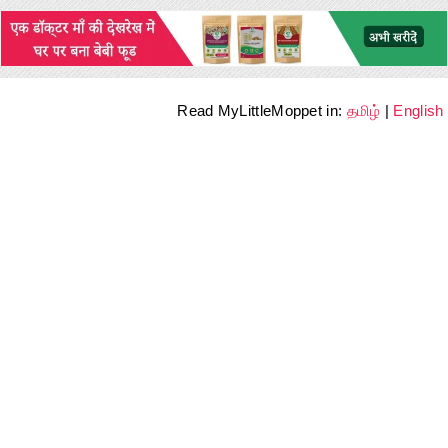
Read MyLittleMoppet in:
தமிழ்
|
English