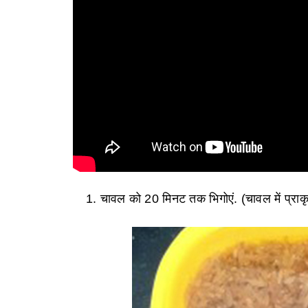
चावल को 20 मिनट तक भिगोएं. (चावल में प्राक