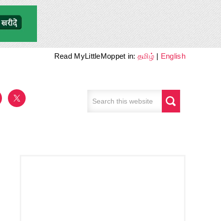
Read MyLittleMoppet in:
தமிழ்
|
English