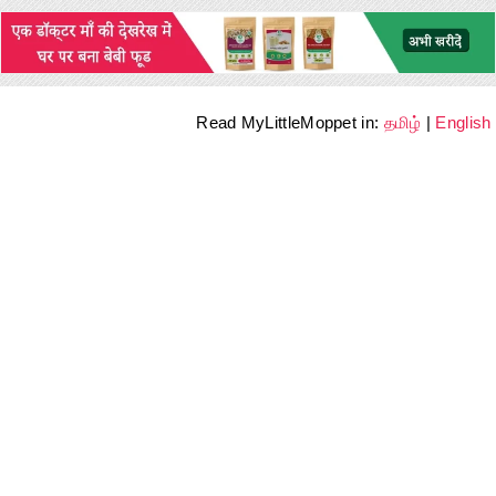
Read MyLittleMoppet in:
தமிழ்
|
English