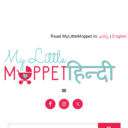
Read MyLittleMoppet in:
தமிழ்
|
English