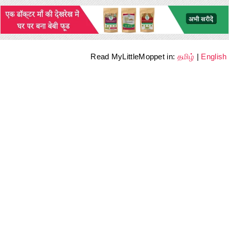
Read MyLittleMoppet in:
தமிழ்
|
English