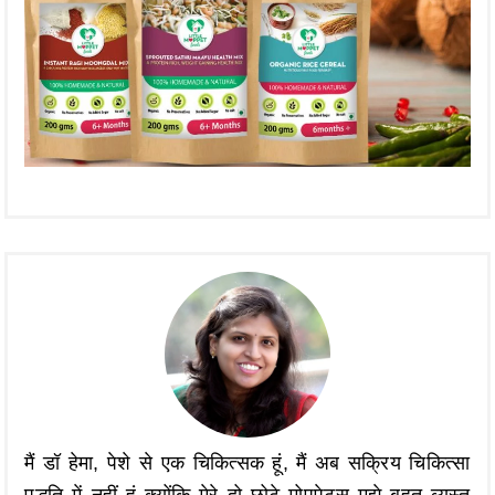
मैं डॉ हेमा, पेशे से एक चिकित्सक हूं, मैं अब सक्रिय चिकित्सा
पद्धति में नहीं हूं क्योंकि मेरे दो छोटे मोपपेट्स मुझे बहुत व्यस्त