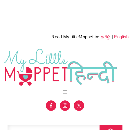
Read MyLittleMoppet in:
தமிழ்
|
English