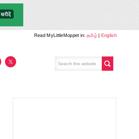
Read MyLittleMoppet in:
தமிழ்
|
English