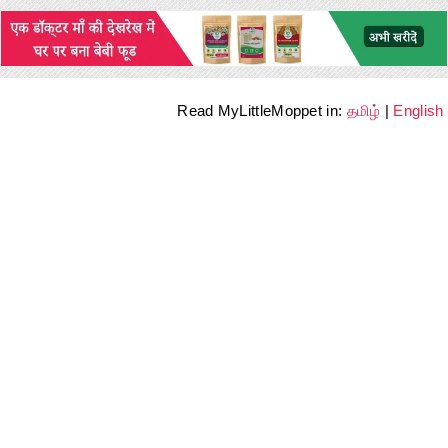
Read MyLittleMoppet in:
தமிழ்
|
English