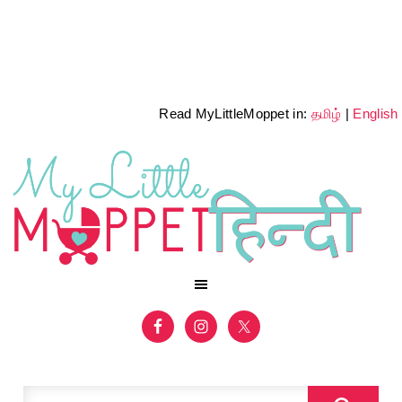
Read MyLittleMoppet in:
தமிழ்
|
English