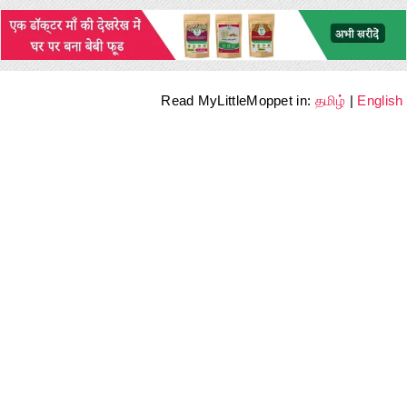
Read MyLittleMoppet in:
தமிழ்
|
English