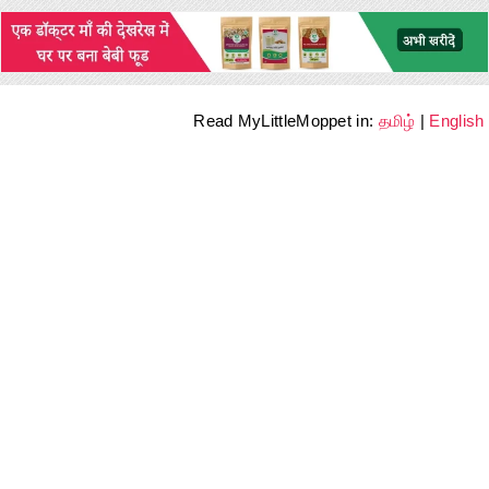
Read MyLittleMoppet in:
தமிழ்
|
English