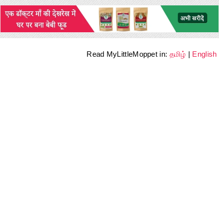
Read MyLittleMoppet in:
தமிழ்
|
English