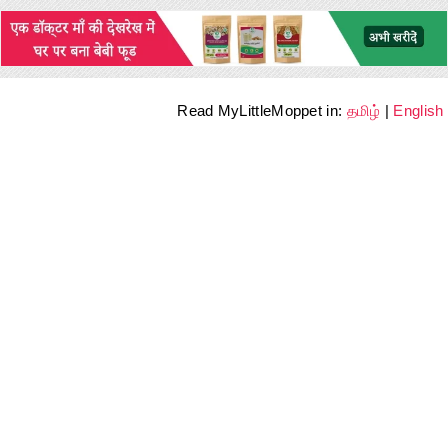
Read MyLittleMoppet in:
தமிழ்
|
English