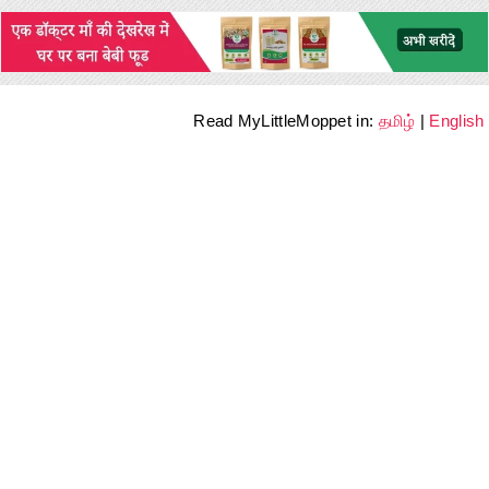
Read MyLittleMoppet in:
தமிழ்
|
English