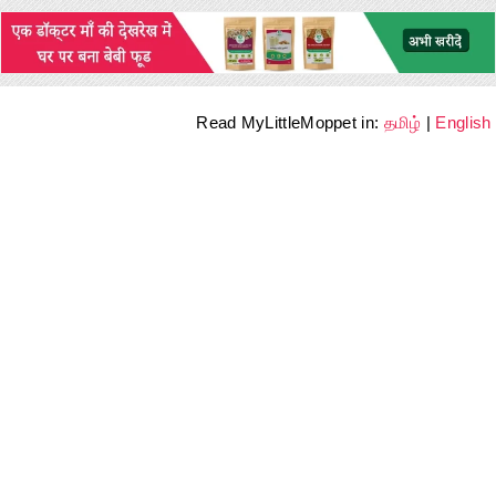
Read MyLittleMoppet in:
தமிழ்
|
English