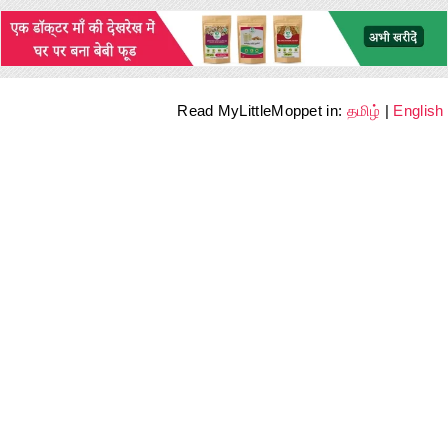
Read MyLittleMoppet in:
தமிழ்
|
English