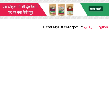
Read MyLittleMoppet in:
தமிழ்
|
English