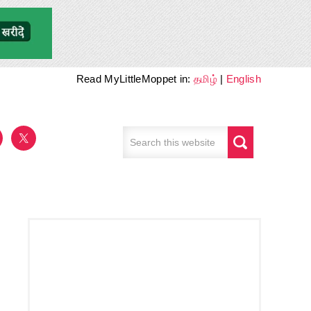
Read MyLittleMoppet in:
தமிழ்
|
English