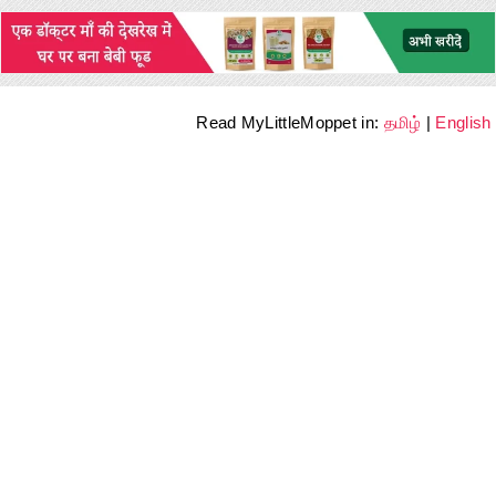
Read MyLittleMoppet in:
தமிழ்
|
English