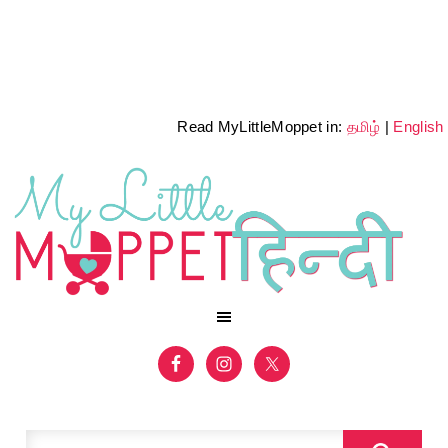
Read MyLittleMoppet in:
தமிழ்
|
English