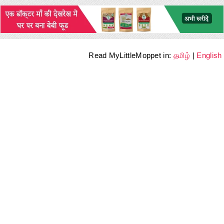
Read MyLittleMoppet in:
தமிழ்
|
English