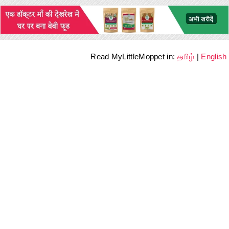
Read MyLittleMoppet in:
தமிழ்
|
English