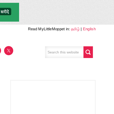
Read MyLittleMoppet in:
தமிழ்
|
English