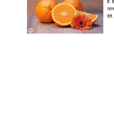
हैं.
जान
देत