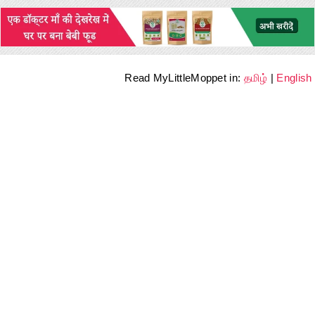
Read MyLittleMoppet in:
தமிழ்
|
English