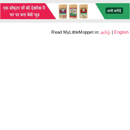
Read MyLittleMoppet in:
தமிழ்
|
English