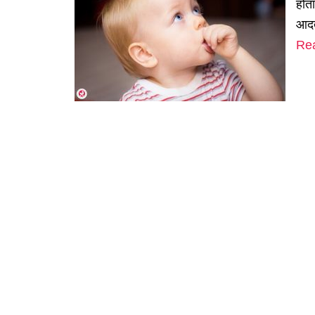
होता
आदत 
Re