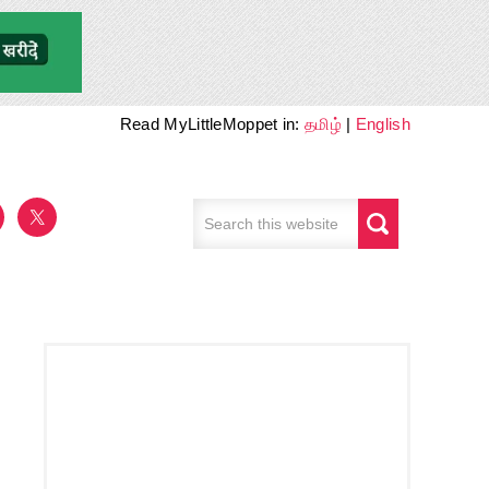
Read MyLittleMoppet in:
தமிழ்
|
English