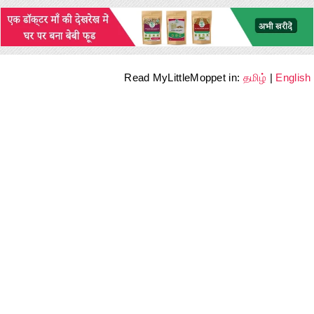
Read MyLittleMoppet in:
தமிழ்
|
English