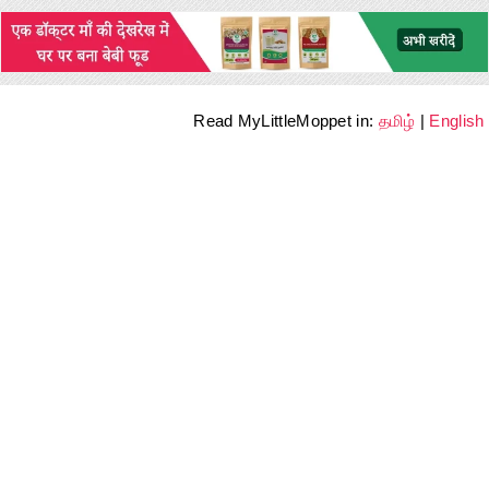
Read MyLittleMoppet in:
தமிழ்
|
English