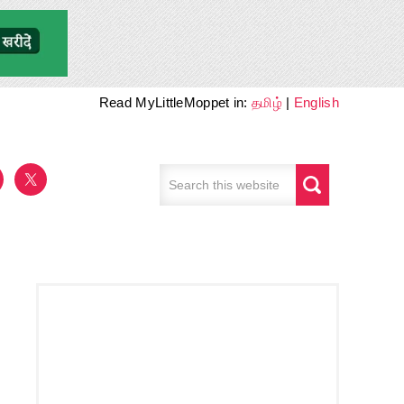
Read MyLittleMoppet in:
தமிழ்
|
English