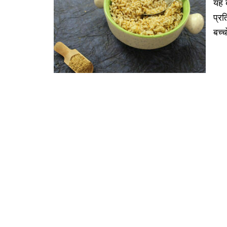
यह ब
प्र
बच्