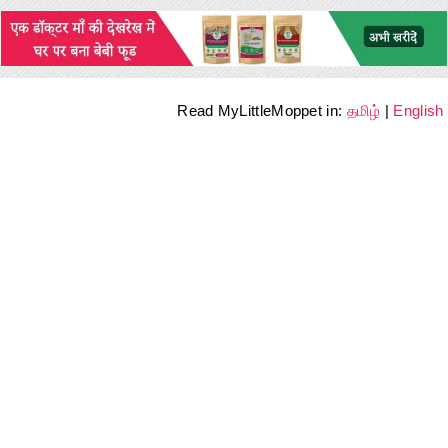
Read MyLittleMoppet in:
தமிழ்
|
English