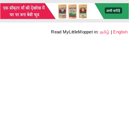
Read MyLittleMoppet in:
தமிழ்
|
English