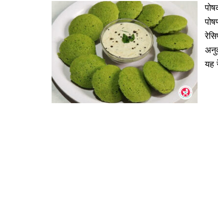
पोषक
पोषण
रेसि
अनु
यह 