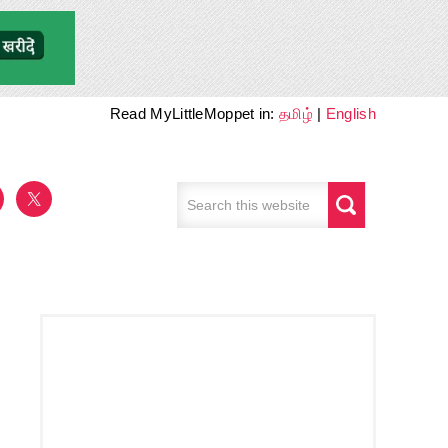
Read MyLittleMoppet in:
தமிழ்
|
English