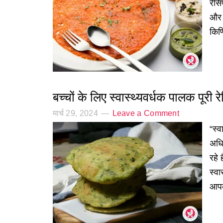
रेस
और 
किण
बच्चों के लिए स्वास्थ्यवर्धक पालक पूरी र
मार्च 29, 2024
Leave a Comment
“स्व
अधि
रहे 
स्वा
आपक