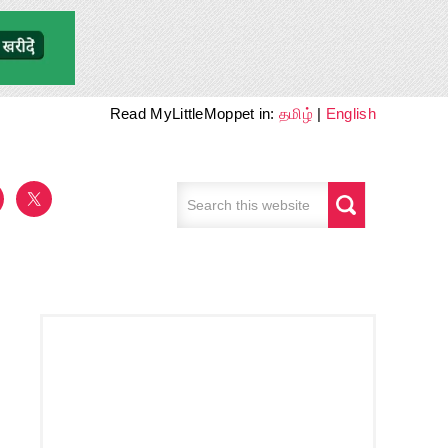
Read MyLittleMoppet in:
தமிழ்
|
English