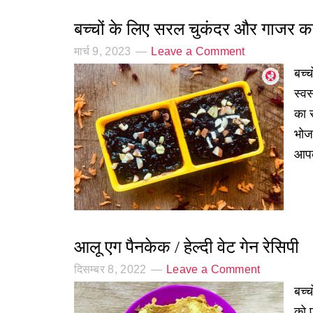
बच्चों के लिए सरल चुकंदर और गाजर क
मार्च 9, 2023
Leave a Comment
बच्
स्व
का 
भोज
आपक
आलू एग पैनकेक / हेल्दी वेट गेन रेसिपी
दिसम्बर 8, 2022
Leave a Comment
बच्च
को 