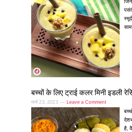
जिन
पसंद
स्म
साम
बच्चों के लिए ट्राई कलर मिनी इडली रेस
मार्च 23, 2023
Leave a Comment
बच्
देश
है, 